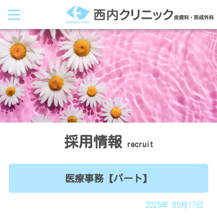
西
内
ク
リ
ニ
ッ
ク
｜
皮
膚
科・
形
成
外
科
HOME
採用情報
recruit
受
付・
医療事務【パート】
会
計
2025年 05月17日