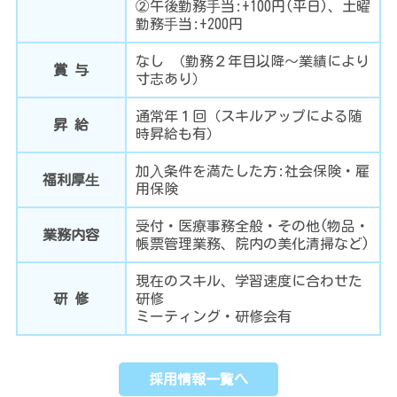
②午後勤務⼿当:+100円(平日)、土曜
勤務⼿当:+200円
お
知
なし （勤務２年目以降〜業績により
ら
賞 与
寸志あり）
せ
通常年１回（スキルアップによる随
昇 給
時昇給も有）
電
話
を
加⼊条件を満たした方:社会保険・雇
す
福利厚⽣
用保険
る
受付・医療事務全般・その他(物品・
業務内容
帳票管理業務、院内の美化清掃など)
個
人
情
現在のスキル、学習速度に合わせた
報
研 修
研修
保
護
ミーティング・研修会有
方
針・
著
作
採用情報一覧へ
権