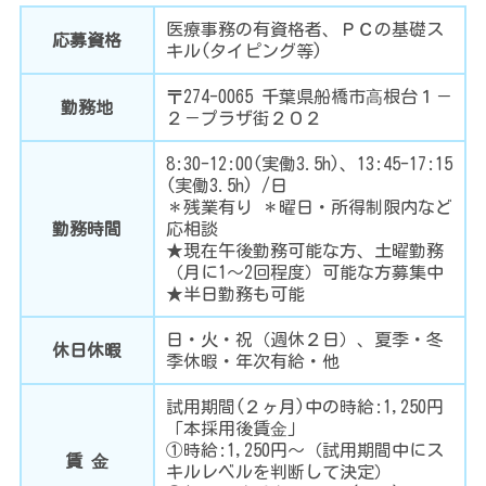
診
療
医療事務の有資格者、ＰＣの基礎ス
応募資格
案
キル(タイピング等)
内
〒274-0065 千葉県船橋市⾼根台１－
勤務地
２－プラザ街２０２
ク
リ
ニ
8:30-12:00(実働3.5h)、13:45-17:15
ッ
(実働3.5h) /日
ク
＊残業有り ＊曜日・所得制限内など
紹
介
勤務時間
応相談
★現在午後勤務可能な方、土曜勤務
（月に1〜2回程度）可能な方募集中
★半日勤務も可能
ア
ク
セ
日・火・祝（週休２日）、夏季・冬
ス
休日休暇
季休暇・年次有給・他
試用期間(２ヶ月)中の時給:1,250円
採
「本採用後賃⾦」
用
情
①時給:1,250円〜（試用期間中にス
賃 ⾦
報
キルレベルを判断して決定）