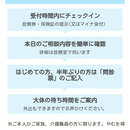
お
受付時間内にチェックイン
知
ら
診察券・保険証の提示(又はマイナ受付）
せ
本日のご相談内容を簡単に確認
電
話
詳細は診察室で伺います
を
す
る
はじめての方、半年ぶりの方は「問診
票」のご記入
個
人
情
報
保
大体の待ち時間をご案内
護
方
外出もできますのでお声かけください。
針・
著
作
※ご本人かご家族、介護職員の方に限ります。やむを得
権