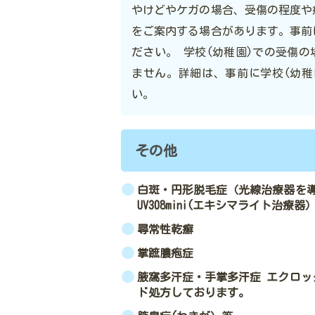
やけどやケガの場合、受傷の程度や
をご案内する場合があります。事前
ださい。 学校(幼稚園)での受傷
ません。詳細は、事前に学校(幼稚
い。
その他
白斑・円形脱毛症（光線治療器を導
UV308mini(エキシマライト治療器
尋常性乾癬
掌
蹠
膿疱症
腋窩多汗症・手掌多汗症 エクロッ
ド処方しております。