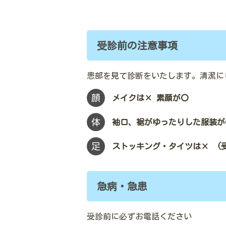
受診前の注意事項
患部を見て診断をいたします。清潔に
メイクは× 素顔が〇
袖口、裾がゆったりした服装が
ストッキング・タイツは× (
急病・急患
受診前に必ずお電話ください