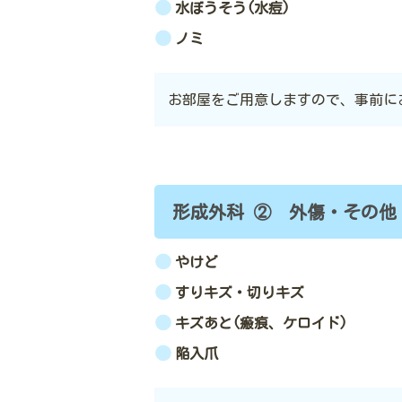
水ぼうそう(水痘)
ノミ
お部屋をご用意しますので、事前に
形成外科 ② 外傷・その他
やけど
すりキズ・切りキズ
キズあと(
瘢
痕、ケロイド)
陥入爪