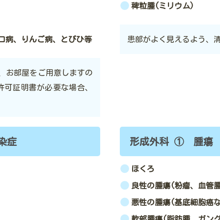
稗粒腫(ミリウム)
口病、りんご病、とびひ等
患部がよく見えるよう、
、お部屋をご用意しますの
許可証明書が必要な場合、
染症
形成外科 ① 腫瘍
ほくろ
良性の腫瘍(粉瘤、血管腫
悪性の腫瘍(基底細胞癌な
軟部腫瘍(脂肪腫、ガン