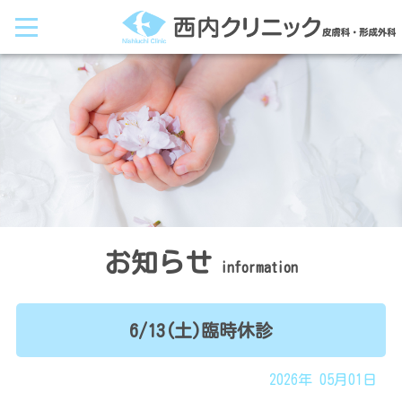
西
内
ク
リ
ニ
ッ
ク
｜
皮
膚
科・
形
成
外
科
HOME
お知らせ
information
受
付・
6/13(土)臨時休診
会
計
2026年 05月01日