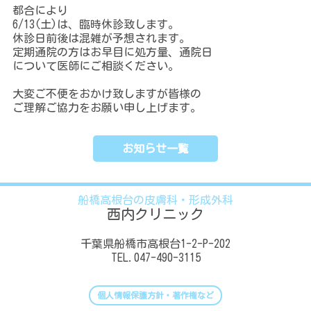
診
都合により
療
6/13(土)は、臨時休診致します。
案
内
休診日前後は混雑が予想されます。
定期通院の方はお早目に処方量、通院日
について医師にご相談ください。
ク
リ
大変ご不便をおかけ致しますが皆様の
ニ
ご理解ご協力をお願い申し上げます。
ッ
ク
紹
介
お知らせ一覧
ア
船橋高根台の皮膚科・形成外科
ク
セ
西内クリニック
ス
千葉県船橋市高根台1-2-P-202
TEL.047-490-3115
採
用
情
個人情報保護方針・著作権など
報